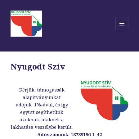
MENÜ
ÉS
WIDGETEK
Nyugodt Szív
Kérjük, támogassák
alapítványunkat
adójuk 1%-ával, és így
együtt segíthetünk
azoknak, akiknek a
lakhatása veszélybe került.
Adószámunk: 18739196-1-42